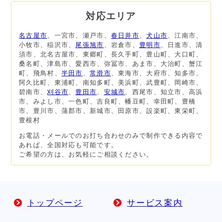
対応エリア
名古屋市
、一宮市、瀬戸市、
春日井市
、
犬山市
、江南市、
小牧市、稲沢市、
尾張旭市
、岩倉市、
豊明市
、日進市、清
須市、北名古屋市、東郷町、長久手町、豊山町、大口町、
桑名町、津島市、愛西市、弥冨市、あま市、大治町、蟹江
町、飛鳥村、
半田市
、
常滑市
、東海市、大府市、知多市、
阿久比町、東浦町、南知多町、美浜町、武豊町、岡崎市、
碧南市、
刈谷市
、
豊田市
、
安城市
、西尾市、知立市、高浜
市、みよし市、一色町、吉良町、幡豆町、幸田町、豊橋
市、豊川市、蒲郡市、新城市、田原市、設楽町、東栄町、
豊根村
お電話・メールでのお打ち合わせのみで制作できる内容で
あれば、全国対応も可能です。
ご希望の方は、お気軽にご相談ください。
トップページ
サービス案内