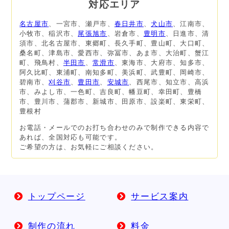
対応エリア
名古屋市
、一宮市、瀬戸市、
春日井市
、
犬山市
、江南市、
小牧市、稲沢市、
尾張旭市
、岩倉市、
豊明市
、日進市、清
須市、北名古屋市、東郷町、長久手町、豊山町、大口町、
桑名町、津島市、愛西市、弥冨市、あま市、大治町、蟹江
町、飛鳥村、
半田市
、
常滑市
、東海市、大府市、知多市、
阿久比町、東浦町、南知多町、美浜町、武豊町、岡崎市、
碧南市、
刈谷市
、
豊田市
、
安城市
、西尾市、知立市、高浜
市、みよし市、一色町、吉良町、幡豆町、幸田町、豊橋
市、豊川市、蒲郡市、新城市、田原市、設楽町、東栄町、
豊根村
お電話・メールでのお打ち合わせのみで制作できる内容で
あれば、全国対応も可能です。
ご希望の方は、お気軽にご相談ください。
トップページ
サービス案内
制作の流れ
料金